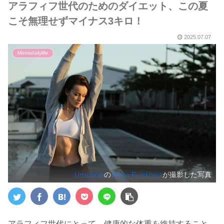
アラフィフ世代のためのダイエット、この夏
こそ無理せずマイナス3キロ！
2025.07.07
Momsdailylife
Unsplash
の
Diana Polekhina
が撮影した写真
アラフィフ世代にとって、健康的な体重を維持すること