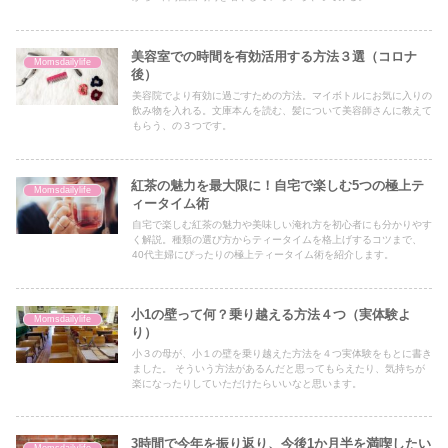
美容室での時間を有効活用する方法３選（コロナ
Momsdailylife
後）
美容院でより有効に過ごすための方法。マイボトルにお気に入りの
飲み物を入れる。文庫本んを読む、髪について美容師さんに教えて
もらう、の３つです。
紅茶の魅力を最大限に！自宅で楽しむ5つの極上テ
Momsdailylife
ィータイム術
自宅で楽しむ紅茶の魅力や美味しい淹れ方を初心者にも分かりやす
く解説。種類の選び方からティータイムを格上げするコツまで、
40代主婦にぴったりの極上ティータイム術を紹介します。
小1の壁って何？乗り越える方法４つ（実体験よ
Momsdailylife
り）
小３の母が、小１の壁を乗り越えた方法を４つ実体験をもとに書き
ました。 そういう方法があるんだと思ってもらえたり、気持ちが
楽になったりしていただけたらいいなと思います。
3時間で今年を振り返り、今後1か月半を満喫したい