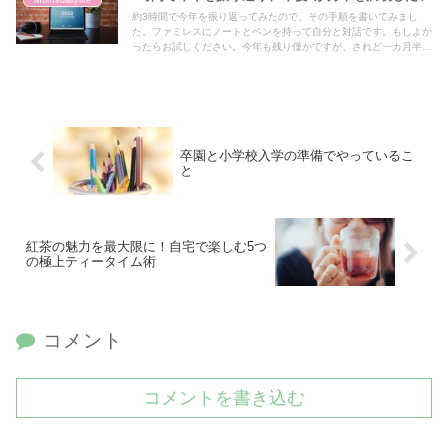
Momsdailylife
約3時間で今年を振り返ってみたので、その手順を書いてみまし
た。ファミレスにノートとペンを持って自分と対話です。もしよか
ったらお試しください。今年も残り僅かですが、されど一カ月半あ
ります。有意義に過ごしたいものです。
卒園と小学校入学の準備でやっているこ
と
紅茶の魅力を最大限に！自宅で楽しむ5つ
の極上ティータイム術
コメント
コメントを書き込む