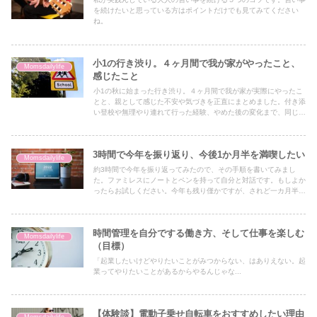
を続けたいと思っている方はポイントだけでも見てみてください
ね。
小1の行き渋り。４ヶ月間で我が家がやったこと、
Momsdailylife
感じたこと
小1の秋に始まった行き渋り。４ヶ月間で我が家が実際にやったこ
とと、親として感じた不安や気づきを正直にまとめました。付き添
い登校や無理やり連れて行った経験、やめた後の変化まで、同じ悩
みを持つ方の参考になればと思います。
3時間で今年を振り返り、今後1か月半を満喫したい
Momsdailylife
約3時間で今年を振り返ってみたので、その手順を書いてみまし
た。ファミレスにノートとペンを持って自分と対話です。もしよか
ったらお試しください。今年も残り僅かですが、されど一カ月半あ
ります。有意義に過ごしたいものです。
時間管理を自分でする働き方、そして仕事を楽しむ
Momsdailylife
（目標）
「起業したいけどやりたいことがみつからない、はありえない。起
業ってやりたいことがあるからやるんじゃな...
【体験談】電動子乗せ自転車をおすすめしたい理由
Momsdailylife