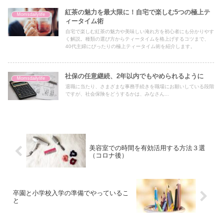
紅茶の魅力を最大限に！自宅で楽しむ5つの極上テ
Momsdailylife
ィータイム術
自宅で楽しむ紅茶の魅力や美味しい淹れ方を初心者にも分かりやす
く解説。種類の選び方からティータイムを格上げするコツまで、
40代主婦にぴったりの極上ティータイム術を紹介します。
社保の任意継続、2年以内でもやめられるように
Momsdailylife
退職に当たり、さまざまな事務手続きを職場にお願いしている段階
ですが、社会保険をどうするかは、みなさん...
美容室での時間を有効活用する方法３選
（コロナ後）
卒園と小学校入学の準備でやっているこ
と