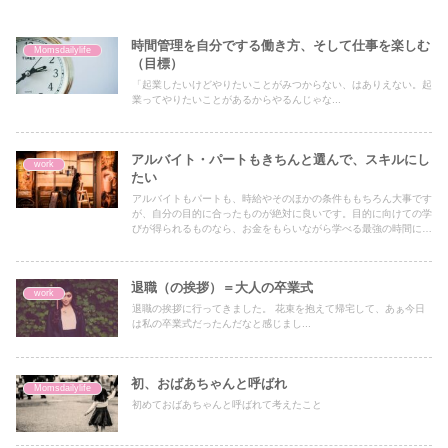
時間管理を自分でする働き方、そして仕事を楽しむ
Momsdailylife
（目標）
「起業したいけどやりたいことがみつからない、はありえない。起
業ってやりたいことがあるからやるんじゃな...
アルバイト・パートもきちんと選んで、スキルにし
work
たい
アルバイトもパートも、時給やそのほかの条件ももちろん大事です
が、自分の目的に合ったものが絶対に良いです。目的に向けての学
びが得られるものなら、お金をもらいながら学べる最強の時間にな
るかもしれません。
退職（の挨拶）＝大人の卒業式
work
退職の挨拶に行ってきました。 花束を抱えて帰宅して、あぁ今日
は私の卒業式だったんだなと感じまし...
初、おばあちゃんと呼ばれ
Momsdailylife
初めておばあちゃんと呼ばれて考えたこと