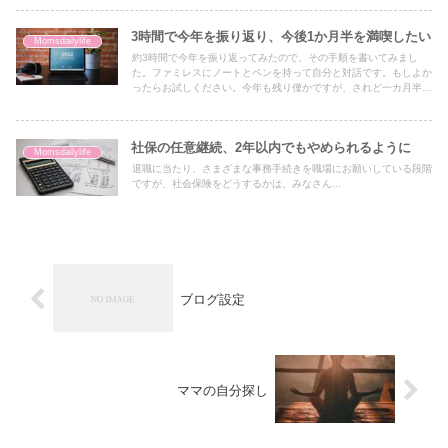
3時間で今年を振り返り、今後1か月半を満喫したい
Momsdailylife
約3時間で今年を振り返ってみたので、その手順を書いてみまし
た。ファミレスにノートとペンを持って自分と対話です。もしよか
ったらお試しください。今年も残り僅かですが、されど一カ月半あ
ります。有意義に過ごしたいものです。
社保の任意継続、2年以内でもやめられるように
Momsdailylife
退職に当たり、さまざまな事務手続きを職場にお願いしている段階
ですが、社会保険をどうするかは、みなさん...
ブログ設定
ママの自分探し