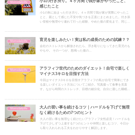
小1の行き渋り。４ヶ月間で我が家がやったこと、
Momsdailylife
感じたこと
小1の秋に始まった行き渋り。４ヶ月間で我が家が実際にやったこ
とと、親として感じた不安や気づきを正直にまとめました。付き添
い登校や無理やり連れて行った経験、やめた後の変化まで、同じ悩
みを持つ方の参考になればと思います。
育児を楽しみたい！実は私の成長のための試練？？
Momsdailylife
会社のストレスから解放されたら、浮き彫りになってきた育児のも
やもや。 その一つが、怒鳴った後の...
アラフィフ世代のためのダイエット！自宅で楽しく
Momsdailylife
マイナス3キロを目指す方法
今回はマイナス3キロを目指すアラフィフの私が自宅で簡単にでき
る楽しいダイエット方法についてご紹介。写真撮って食事を見直
す。ながら時間のストレッチ、目標の細分化、自分に適した睡眠時
間の確保が必要ということを書いています。
大人の習い事を続けるコツ｜ハードルを下げて無理
Momsdailylife
なく続けるための7つのヒント
大人の習い事を無理なく続けたいアラフィフ女性必見！ハードルを
下げて少しずつ上達する7つのヒントや仲間と楽しむコツ、今日か
ら取り入れられる工夫をわかりやすく解説します。